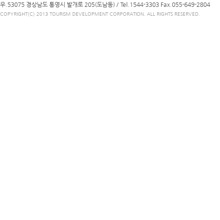
우.53075 경상남도 통영시 발개로 205(도남동) /
Tel.1544-3303
Fax.055-649-2804
COPYRIGHT(C) 2013 TOURISM DEVELOPMENT CORPORATION. ALL RIGHTS RESERVED.