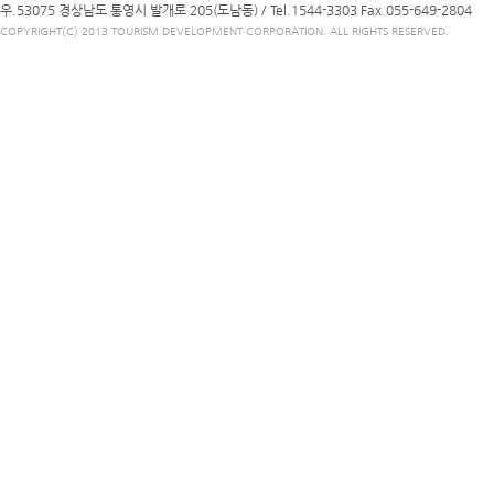
우.53075 경상남도 통영시 발개로 205(도남동) /
Tel.1544-3303
Fax.055-649-2804
COPYRIGHT(C) 2013 TOURISM DEVELOPMENT CORPORATION. ALL RIGHTS RESERVED.