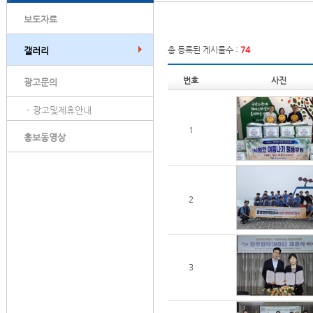
보도자료
총 등록된 게시물수 :
74
갤러리
번호
사진
광고문의
- 광고및제휴안내
1
홍보동영상
2
3