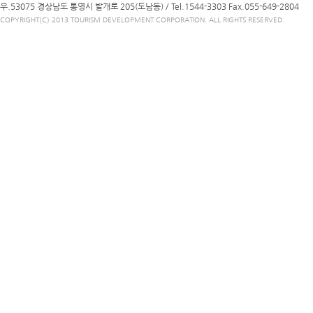
우.53075 경상남도 통영시 발개로 205(도남동) /
Tel.1544-3303
Fax.055-649-2804
COPYRIGHT(C) 2013 TOURISM DEVELOPMENT CORPORATION. ALL RIGHTS RESERVED.