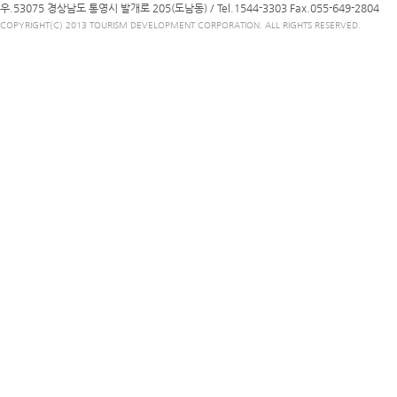
우.53075 경상남도 통영시 발개로 205(도남동) /
Tel.1544-3303
Fax.055-649-2804
COPYRIGHT(C) 2013 TOURISM DEVELOPMENT CORPORATION. ALL RIGHTS RESERVED.