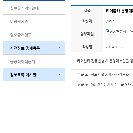
정보공개제도안내
제목
케이블카 운영매
작성자
관리자
비공개기준
강풍발생시_근무
첨부파일
정보공개청구
작성일
2014-12-27
사전정보 공개목록
케이블카 강풍발생 시 운영매뉴얼을 첨
공공데이터공개
다음글 ▲
삭도시설 종사자 자격현황
정보목록 게시판
이전글 ▼
2014년 상반기 케이블카 