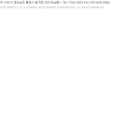
우.53075 경상남도 통영시 발개로 205(도남동) /
Tel.1544-3303
Fax.055-649-2804
COPYRIGHT(C) 2013 TOURISM DEVELOPMENT CORPORATION. ALL RIGHTS RESERVED.