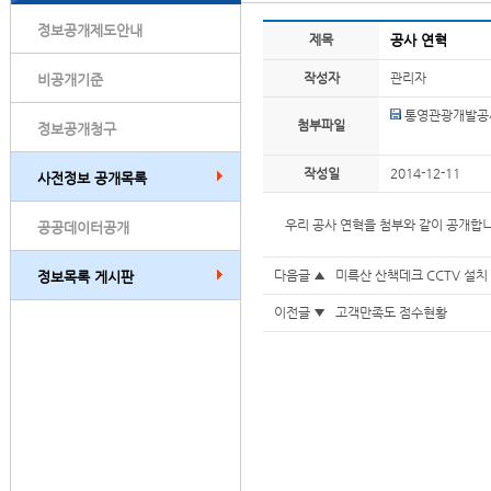
정보공개제도안내
제목
공사 연혁
작성자
관리자
비공개기준
통영관광개발공사
첨부파일
정보공개청구
작성일
2014-12-11
사전정보 공개목록
우리 공사 연혁을 첨부와 같이 공개합
공공데이터공개
다음글 ▲
미륵산 산책데크 CCTV 설치
정보목록 게시판
이전글 ▼
고객만족도 점수현황