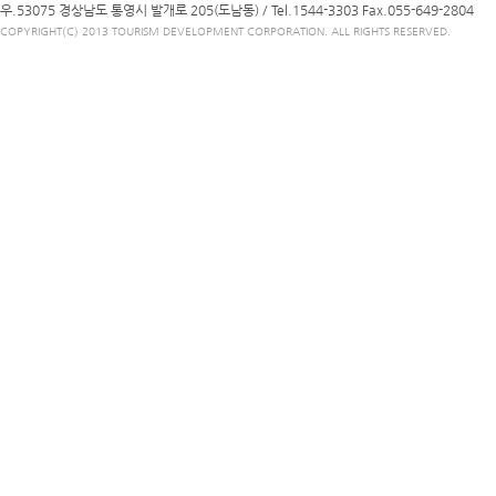
우.53075 경상남도 통영시 발개로 205(도남동) /
Tel.1544-3303
Fax.055-649-2804
COPYRIGHT(C) 2013 TOURISM DEVELOPMENT CORPORATION. ALL RIGHTS RESERVED.