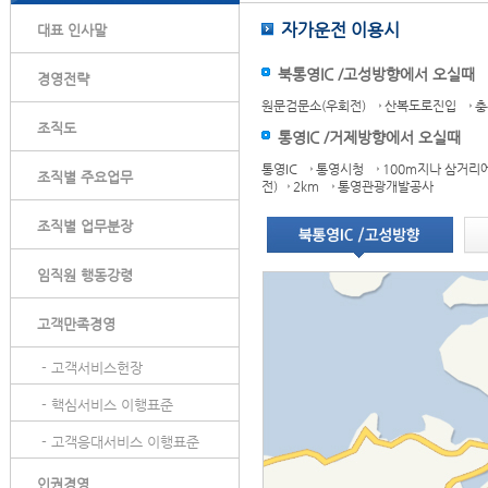
자가운전 이용시
대표 인사말
북통영IC /고성방향에서 오실때
경영전략
원문검문소(우회전) → 산복도로진입 → 충
조직도
통영IC /거제방향에서 오실때
통영IC → 통영시청 → 100m지나 삼거
조직별 주요업무
전)→ 2km → 통영관광개발공사
조직별 업무분장
임직원 행동강령
고객만족경영
- 고객서비스헌장
- 핵심서비스 이행표준
- 고객응대서비스 이행표준
인권경영