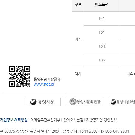
구분
버스노선
141
101
버스
104
105
택시
시외버
개인정보 처리방침
이메일무단수집거부
찾아오시는길
지방공기업 경영정보
우.53075 경상남도 통영시 발개로 205(도남동) /
Tel.1544-3303
Fax.055-649-2804