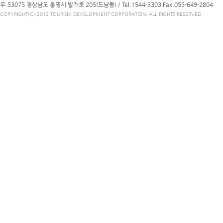
우.53075 경상남도 통영시 발개로 205(도남동) /
Tel.1544-3303
Fax.055-649-2804
COPYRIGHT(C) 2013 TOURISM DEVELOPMENT CORPORATION. ALL RIGHTS RESERVED.