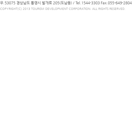
우.53075 경상남도 통영시 발개로 205(도남동) /
Tel.1544-3303
Fax.055-649-2804
COPYRIGHT(C) 2013 TOURISM DEVELOPMENT CORPORATION. ALL RIGHTS RESERVED.