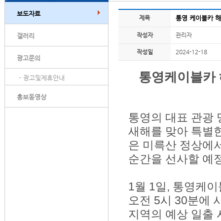
보도자료
제목
통영 케이블카 해
작성자
관리자
갤러리
작성일
2024-12-18
광고문의
통영케이블카 
- 광고및제휴안내
홍보동영상
통영의 대표 관광 
새해를 맞아 특별한
은 미륵산 정상에서
순간을 선사할 예
1월 1일, 통영케
오전 5시 30분에
지역의 예상 일출 