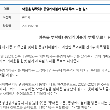
제목
여름을 부탁해! 통영케이블카 부채 무료 나눔 실시
작성자
관리자
작성일
2023-07-28
여름을 부탁해! 통영케이블카 부채 무료 나
올해 개통 15주년을 맞이한 통영케이블카가 이번엔 무더위를 잡기위해 특별한
7월 28일(금)부터 진행되는 이번 행사는 통영의 무더위를 달래주기 위해 기획
이’로 귀여움을 한껏 살려 제작된 부채를 무료로 나눠준다.
통영케이블카를 이용하는 고객이라면 누구나 하부역사에 비치된 부채를 가져갈
더할 예정이다.
디피랑은 야간관광특화도시 통영의 대표 야간브랜드로, 2023~2024 한국관광
의 대표 캐릭터 ‘피랑이’는 오랜세월을 살아온 남망산의 정기가 빛이 된 벽화들
들 사이에서 귀여움으로 인기몰이 중이다.
통영관광개발공사 사장(김용우)은 “무더운 여름, 통영케이블카를 방문하시는 
기 위해 이벤트를 준비했으니 많은 방문 부탁드립니다.”고 전했다.