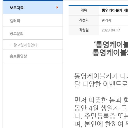
보도자료
제목
통영케이블카 개통
작성자
관리자
갤러리
작성일
2023-04-17
광고문의
‘통영케이
- 광고및제휴안내
통영케이블카
홍보동영상
통영케이블카가 다가
달 다양한 이벤트로
먼저 따뜻한 봄과 함
동안 4월 생일자 
다. 주민등록증 또
며, 본인에 한하여