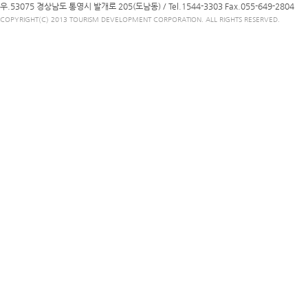
우.53075 경상남도 통영시 발개로 205(도남동) /
Tel.1544-3303
Fax.055-649-2804
COPYRIGHT(C) 2013 TOURISM DEVELOPMENT CORPORATION. ALL RIGHTS RESERVED.