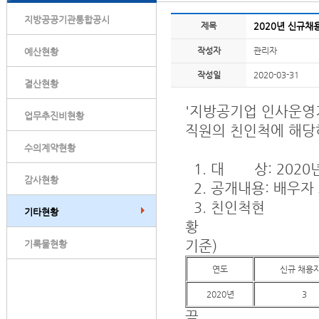
지방공공기관통합공시
제목
2020년 신규채
작성자
관리자
예산현황
작성일
2020-03-31
결산현황
'지방공기업 인사운영기
업무추진비현황
직원의 친인척에 해당
수의계약현황
1. 대 상: 2020
감사현황
2. 공개내용: 배우자 
3. 친인척현
기타현황
황 
기준)
기록물현황
연도
신규 채용
2020년
3
끝.