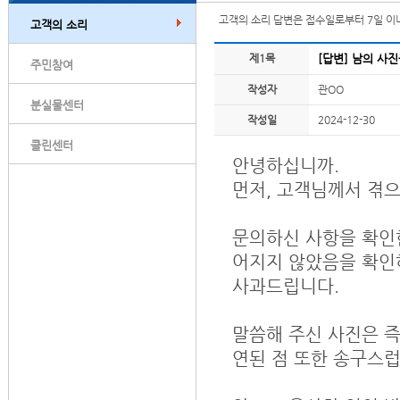
고객의 소리 답변은 접수일로부터 7일 이
고객의 소리
제1목
[답변] 남의 사
주민참여
작성자
관OO
분실물센터
작성일
2024-12-30
클린센터
안녕하십니까.
먼저, 고객님께서 겪
문의하신 사항을 확인한
어지지 않았음을 확인
사과드립니다.
말씀해 주신 사진은 즉
연된 점 또한 송구스