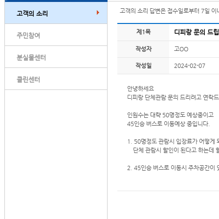
고객의 소리 답변은 접수일로부터 7일 이
고객의 소리
제1목
디피랑 문의 드립
주민참여
작성자
고OO
분실물센터
작성일
2024-02-07
클린센터
안녕하세요
디피랑 단체관람 문의 드리려고 연락
인원수는 대략 50명정도 예상중이고
45인승 버스로 이동예상 중입니다.
1. 50명정도 관람시 입장료가 어떻게
단체 관람시 할인이 된다고 하는데 
2. 45인승 버스로 이동시 주차공간이