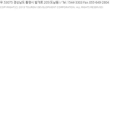
우.53075 경상남도 통영시 발개로 205(도남동) /
Tel.1544-3303
Fax.055-649-2804
COPYRIGHT(C) 2013 TOURISM DEVELOPMENT CORPORATION. ALL RIGHTS RESERVED.