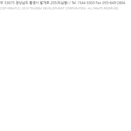
우.53075 경상남도 통영시 발개로 205(도남동) /
Tel.1544-3303
Fax.055-649-2804
COPYRIGHT(C) 2013 TOURISM DEVELOPMENT CORPORATION. ALL RIGHTS RESERVED.