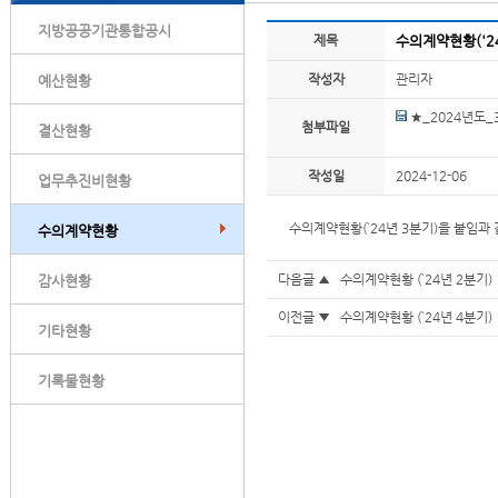
지방공공기관통합공시
제목
수의계약현황('2
작성자
관리자
예산현황
★_2024년도_
첨부파일
결산현황
작성일
2024-12-06
업무추진비현황
수의계약현황(`24년 3분기)을 붙임과
수의계약현황
다음글 ▲
수의계약현황 (`24년 2분기)
감사현황
이전글 ▼
수의계약현황 (`24년 4분기)
기타현황
기록물현황