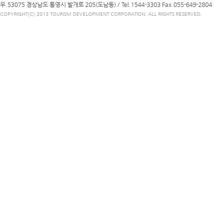
우.53075 경상남도 통영시 발개로 205(도남동) /
Tel.1544-3303
Fax.055-649-2804
COPYRIGHT(C) 2013 TOURISM DEVELOPMENT CORPORATION. ALL RIGHTS RESERVED.