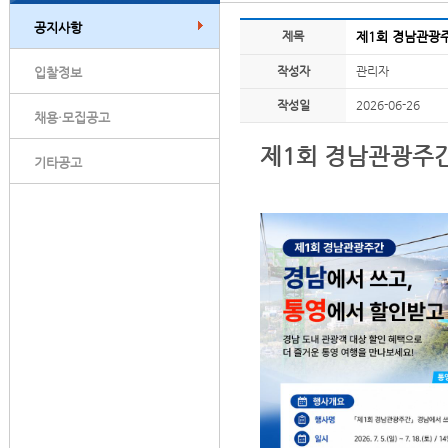
공지사항
제목
제1회 경남관광주
작성자
관리자
입찰정보
작성일
2026-06-26
채용·모집공고
제1회 경남관광주
기타공고