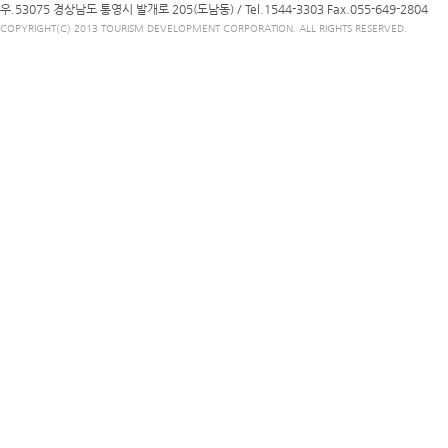
우.53075 경상남도 통영시 발개로 205(도남동) /
Tel.1544-3303
Fax.055-649-2804
COPYRIGHT(C) 2013 TOURISM DEVELOPMENT CORPORATION. ALL RIGHTS RESERVED.