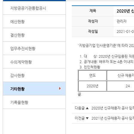
지방공공기관통합공시
제목
2020년
작성자
관리자
예산현황
작성일
2021-01-0
결산현황
'지방공기업 인사운영기준'에 따라 20
업무추진비현황
1. 대 상: 2020년 신규임용된 직
2. 공개내용: 배우자 또는 4촌 이내의
수의계약현황
3. 친인척현황
감사현황
연도
신규 채용
2020년
24
기타현황
끝.
기록물현황
다음글 ▲
2020년 신규채용자 공사 임
이전글 ▼
2021년 신규채용자 공사 임