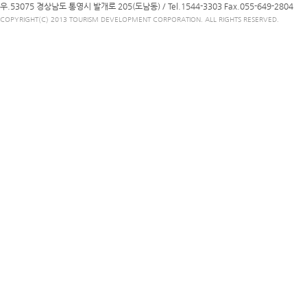
우.53075 경상남도 통영시 발개로 205(도남동) /
Tel.1544-3303
Fax.055-649-2804
COPYRIGHT(C) 2013 TOURISM DEVELOPMENT CORPORATION. ALL RIGHTS RESERVED.