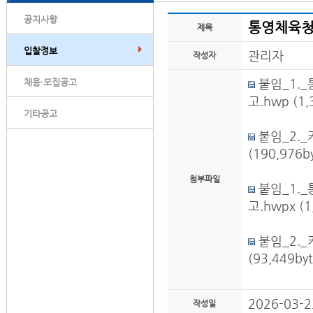
공지사항
통영체육청
제목
입찰정보
관리자
작성자
붙임_1.
채용·모집공고
고.hwp
(1,
기타공고
붙임_2.
(190,976by
첨부파일
붙임_1.
고.hwpx
(1
붙임_2.
(93,449byt
2026-03-2
작성일