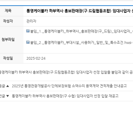
제목
통영케이블카 하부역사 홍보판매장(구 드림협동조합) 임대사업자 
작성자
관리자
붙임_1._통영케이블카_하부역사_홍보판매장(구_드림)_임대사업자_
첨부파일
붙임_2._통영케이블카_부대시설_사용허가_일반_및_특수조건.hwp
작성일
2025-02-24
통영케이블카 하부역사 홍보판매장(구 드림협동조합) 임대사업자 선정 입찰을 붙임과 같이 
음글 ▲
2025년 통영관광개발공사 단체보장보험 소액수의 용역계약 견적제출 안내공고
전글 ▼
통영케이블카 하부역사 홍보판매장(구 수협) 임대사업자 선정 입찰 재공고