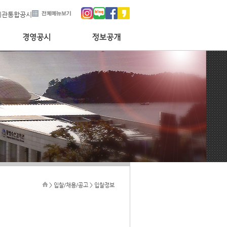
기관통합공시
> 입찰/채용/공고 > 입찰정보