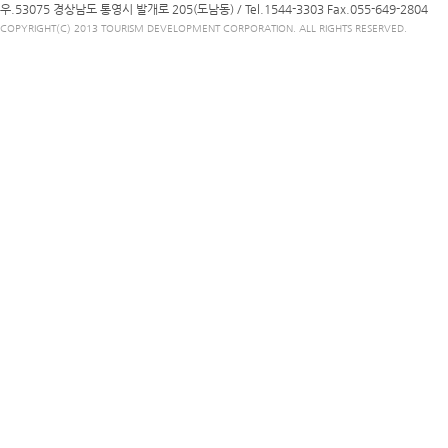
우.53075 경상남도 통영시 발개로 205(도남동) /
Tel.1544-3303
Fax.055-649-2804
COPYRIGHT(C) 2013 TOURISM DEVELOPMENT CORPORATION. ALL RIGHTS RESERVED.