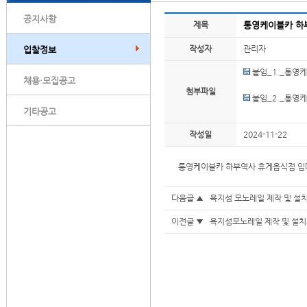
공지사항
제목
통영케이블카 하
작성자
관리자
입찰정보
붙임_1._통영
채용·모집공고
첨부파일
붙임_2._통영
기타공고
작성일
2024-11-22
통영케이블카 하부역사 휴게음식점 임
다음글 ▲
욕지섬 모노레일 제작 및 설
이전글 ▼
욕지섬모노레일 제작 및 설치