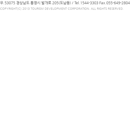
우.53075 경상남도 통영시 발개로 205(도남동) /
Tel.1544-3303
Fax.055-649-2804
COPYRIGHT(C) 2013 TOURISM DEVELOPMENT CORPORATION. ALL RIGHTS RESERVED.