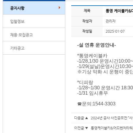
공지사항
제목
통영 케이블카&
작성자
관리자
입찰정보
작성일
2025-01-07
채용·모집공고
-설 연휴 운영안내-
기타공고
*통영케이블카
-1/28,1/30 운영시간10:00~
-1/29(설날)운영시간10:30~
※기상 악화 시 운행이 중
*디피랑
-1/28~1/30 운영시간 18:3
-1/31 임시휴무
☎문의:1544-3303
다음글 ▲
2024년 공사 사진공모전 「
이전글 ▼
통영케이블카&어드벤처타워 