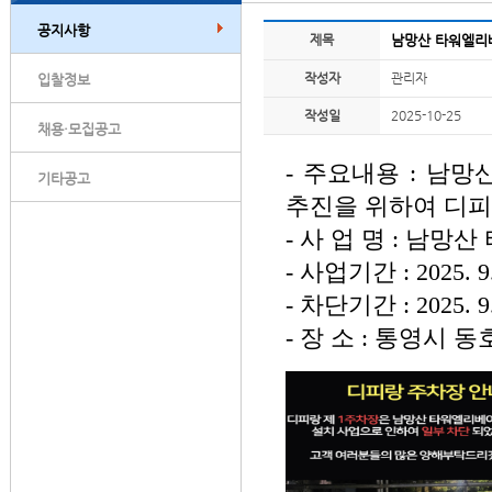
공지사항
제목
남망산 타워엘리베
작성자
관리자
입찰정보
작성일
2025-10-25
채용·모집공고
- 주요내용 : 남
기타공고
추진을 위하여 디피
- 사 업 명 : 남
- 사업기간 : 2025. 9. 
- 차단기간 : 2025. 9. 
- 장 소 : 통영시 