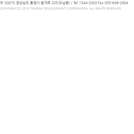
우.53075 경상남도 통영시 발개로 205(도남동) /
Tel.1544-3303
Fax.055-649-2804
COPYRIGHT(C) 2013 TOURISM DEVELOPMENT CORPORATION. ALL RIGHTS RESERVED.