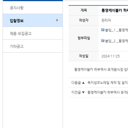
공지사항
제목
통영케이블카 하
작성자
관리자
입찰정보
붙임_1._통영
채용·모집공고
첨부파일
붙임_2._통영
기타공고
작성일
2024-11-25
통영케이블카 하부역사 휴게음식점 임
다음글 ▲
욕지섬모노레일 제작 및 설치
이전글 ▼
통영케이블카 하부역사 휴게