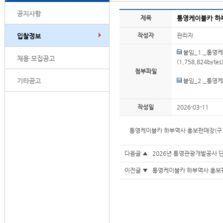
공지사항
제목
통영케이블카 하
작성자
관리자
입찰정보
붙임_1._통영케
채용·모집공고
(1,758,824bytes
첨부파일
기타공고
붙임_2._통영
작성일
2026-03-11
통영케이블카 하부역사 홍보판매장(구 
다음글 ▲
2026년 통영관광개발공사 
이전글 ▼
통영케이블카 하부역사 홍보판