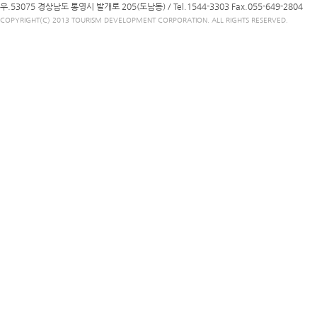
우.53075 경상남도 통영시 발개로 205(도남동) /
Tel.1544-3303
Fax.055-649-2804
COPYRIGHT(C) 2013 TOURISM DEVELOPMENT CORPORATION. ALL RIGHTS RESERVED.